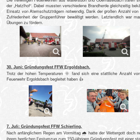
der „Hatzlhof“. Dabei mussten verschiedene Brandherde gleichzeitig be
Einsatz von Atemschutzträgern notwendig. Dank der großen Anzahl von A
Zufriedenheit der Gruppenführer bewältigt werden. Letztendlich war m
Übungen zu fördern.
30. Juni: Gründungsfest FFW Ergoldsbach.
Trotz der hohen Temperaturen 🌞 fand sich eine stattliche Anzahl von 
Feuerwehr Ergoldsbach begleitet haben 👍
7. Juli: Gründungsfest FFW Schierling.
Nach anfänglichem Regen am Vormittag 🌧 hatte der Wettergott doch noch
ihrem herrlichen Festumzug zum 150-jährigen Gründungsfest mit einer st