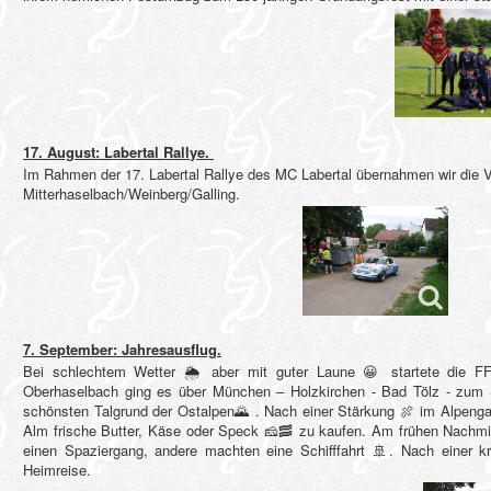
17. August: Labertal Rallye.
Im Rahmen der 17. Labertal Rallye des MC Labertal übernahmen wir die
Mitterhaselbach/Weinberg/Galling.
7. September: Jahresausflug.
Bei schlechtem Wetter
🌦
aber mit guter Laune
😀
startete die F
Oberhaselbach ging es über München – Holzkirchen - Bad Tölz - zum S
schönsten Talgrund der Ostalpen
🌄
. Nach einer Stärkung
🍖
im Alpengas
Alm frische Butter, Käse oder Speck
🧀
🥓
zu kaufen. Am frühen Nachmit
einen Spaziergang, andere machten eine Schifffahrt
🚢
. Nach einer k
Heimreise.