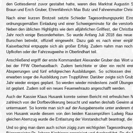
den Gottesdienst zuvor gestaltet hatte, waren dies Marktrat Augustin
Braun und Erich Gruber, Ehrenfähnrich Max Butz und Fahnenmutter Chris
Nach einer kurzen Brotzeit setzte Schieder Tagesordnungspunkt Ei
ordnungsgemäßen Einladung und einer Schweigeminute für die verstorb
Neben den üblichen Highlights wie dem alljährlichen Grillfest, der Chris
Jahr noch einige Besonderheiten. So wurde Anfang Juli 2018 das neu
Burschen betreibt, offiziell eingeweiht. Dazu gab es nach einer einj
Kaiserbachtal entpuppte sich als großer Erfolg. Zudem nahm man noch 
Upfkofen oder der Fahrzeugweihe in Oberlindhart teil.
Anschließend ergriff der erste Kommandant Alexander Gruber das Wort und
bei der FFW Oberhaselbach. Zudem berichtete er über ein recht erei
Absperrungen und fünf erfolgreichen Ausbildungen. So schlossen drei
erwarben sogar die Ausbildung zum Truppführer. Darüber zeigte sich Grube
Jahr wieder einiges geplant. So werden wieder mindestens zwölf Übungen
ist geplant. Zudem soll ein neues Feuerwehrauto angeschafft werden.
Auch der Kassier Klaus Husarek konnte seinen Bericht mit erfreulichen 
zahlreich von der Dorfbevölkerung besucht und warfen deshalb Gewinn a
untermauert. So konnte man sich auf der Ausgabenseite unter anderem di
von Husarek wurde diesem von den beiden Kassenprüfern Ludwig Rauch 
gleichen Atemzug wurde die Entlastung der Vorstandschaft beantragt, di
Und so ging man dann auch schon zügig zum wichtigsten Tagesordnungs