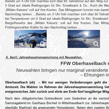
Bereits um 5 Uhr früh machten sich über 50 Teilnehmer auf den Weg zur
0 Grad auf ideale Bedingungen für Ski, Snowboard & Co.. Auch die Wan
„Wilden Kaisers“ voll auf ihre Kosten. Das Mittagessen konnte man bereit
Nachmittag tanken …Bereits um 5 Uhr früh machten sich über 50 Teilne
bei Temperaturen um 0 Grad auf ideale Bedingungen für Ski, Snowboard
Bergsilhouette des „Wilden Kaisers“ voll auf ihre Kosten. Das Mit
Frühlingsstrahlen Kräfte für den Nachmittag tanken …
6. April: Jahreshauptversammlung mit Neuwahlen.
FFW Oberhaselbach se
Neuwahlen bringen nur marginal veränderte 
– Ehrungen i
Oberhaselbach (sk) – Mit nur wenigen Veränderungen geht die V
Amtszeit. Die Wahlen im Rahmen der Jahreshauptversammlung lief
ereignisreiches Jahr zurück und ehrte am Ende fünf langjährige Mitg
Nach dem obligatorischen Gottesdienst zum Gedenken an die verstorb
Samstagabend im Gasthaus Bücherl in Mitterhaselbach zur Jahreshauptv
ebenfalls Marktrat) die anwesenden Honoratioren. Neben dem zweiten B