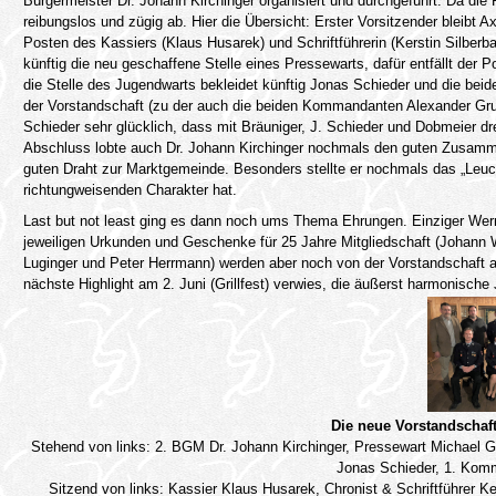
Bürgermeister Dr. Johann Kirchinger organisiert und durchgeführt. Da die 
reibungslos und zügig ab. Hier die Übersicht: Erster Vorsitzender bleibt A
Posten des Kassiers (Klaus Husarek) und Schriftführerin (Kerstin Silberb
künftig die neu geschaffene Stelle eines Pressewarts, dafür entfällt der 
die Stelle des Jugendwarts bekleidet künftig Jonas Schieder und die beid
der Vorstandschaft (zu der auch die beiden Kommandanten Alexander Grube
Schieder sehr glücklich, dass mit Bräuniger, J. Schieder und Dobmeier d
Abschluss lobte auch Dr. Johann Kirchinger nochmals den guten Zusamm
guten Draht zur Marktgemeinde. Besonders stellte er nochmals das „Leu
richtungweisenden Charakter hat.
Last but not least ging es dann noch ums Thema Ehrungen. Einziger Wermu
jeweiligen Urkunden und Geschenke für 25 Jahre Mitgliedschaft (Johann W
Luginger und Peter Herrmann) werden aber noch von der Vorstandschaft 
nächste Highlight am 2. Juni (Grillfest) verwies, die äußerst harmonisc
Die neue Vorstandschaf
Stehend von links: 2. BGM Dr. Johann Kirchinger, Pressewart Michael Gr
Jonas Schieder, 1. Kom
Sitzend von links: Kassier Klaus Husarek, Chronist & Schriftführer K