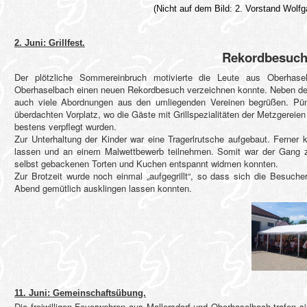
(Nicht auf dem Bild: 2. Vorstand Wolfg
2. Juni: Grillfest.
Rekordbesuch 
Der plötzliche Sommereinbruch motivierte die Leute aus Oberha
Oberhaselbach einen neuen Rekordbesuch verzeichnen konnte. Neben den 
auch viele Abordnungen aus den umliegenden Vereinen begrüßen. Pünk
überdachten Vorplatz, wo die Gäste mit Grillspezialitäten der Metzgereie
bestens verpflegt wurden.
Zur Unterhaltung der Kinder war eine Tragerlrutsche aufgebaut. Ferne
lassen und an einem Malwettbewerb teilnehmen. Somit war der Gang zu
selbst gebackenen Torten und Kuchen entspannt widmen konnten.
Zur Brotzeit wurde noch einmal „aufgegrillt“, so dass sich die Besuch
Abend gemütlich ausklingen lassen konnten.
11. Juni: Gemeinschaftsübung.
Die freiwilligen Feuerwehren aus Mallersdorf und Oberhaselbach trafen 