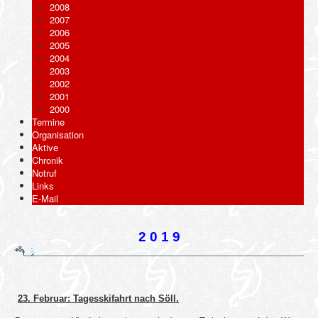
2008
2007
2006
2005
2004
2003
2002
2001
2000
Termine
Organisation
Aktive
Chronik
Notruf
Links
E-Mail
2 0 1 9
23. Februar: Tagesskifahrt nach Söll.