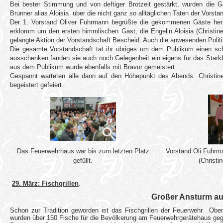
Bei bester Stimmung und von deftiger Brotzeit gestärkt, wurden die G
Brunner alias Aloisia über die nicht ganz so alltäglichen Taten der Vorstan
Der 1. Vorstand Oliver Fuhrmann begrüßte die gekommenen Gäste herz
erklomm um den ersten himmlischen Gast, die Engelin Aloisia (Christine
gelangte Aktion der Vorstandschaft Bescheid. Auch die anwesenden Polit
Die gesamte Vorstandschaft tat ihr übriges um dem Publikum einen sc
ausschenken fanden sie auch noch Gelegenheit ein eigens für das Stark
aus dem Publikum wurde ebenfalls mit Bravur gemeistert.
Gespannt warteten alle dann auf den Höhepunkt des Abends. Christin
begeistert gefeiert.
Das Feuerwehrhaus war bis zum letzten Platz
Vorstand Oli Fuhrma
gefüllt.
(Christi
29. März: Fischgrillen
.
Großer Ansturm auf
Schon zur Tradition geworden ist das Fischgrillen der Feuerwehr
Ober
wurden über 150 Fische für die Bevölkerung am Feuerwehrgerätehaus gegril