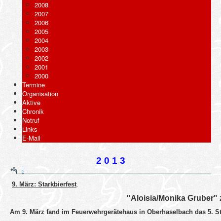
2008
2007
2006
2005
2004
2003
2002
2001
2000
Termine
Organisation
Aktive
Chronik
Notruf
Links
E-Mail
2 0 1 3
9. März: Starkbierfest
.
"
Aloisia/Monika Gruber" 
Am 9. März fand im Feuerwehrgerätehaus in Oberhaselbach das 5. Sta