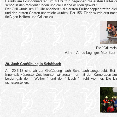
Bereits am Gründonnerstag um 4 Uhr früh begannen die ersten Helfer di
schon in den Morgenstunden und die Fische wurden gewürzt.
Der Grill wurde um 10 Uhr angeheizt, die ersten Frühschoppler trafen gl
und den ersten Gästen überreicht wurden.
Der 155. Fisch wurde erst nac
fleißigen Helfern und Grillern zu.
Die "Grillmeis
V.l.n.r.: Alfred Luginger, Max But
20. Juni: Großübung in Schöfbach
.
Am 20.6.13 sind wir zur Großübung nach Schöfbach ausgerückt. Bei t
Innerhalb kürzester Zeit konnten wir zusammen mit den Kameraden aus 
Leider gab der " Weiher " und der " Bach " nicht viel her. Die Ein
sicherzustellen.