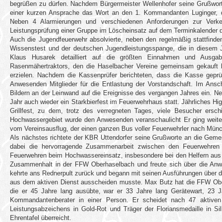
begrüßen zu dürfen. Nachdem Bürgermeister Wellenhofer seine Grußwor
einer kurzen Ansprache das Wort an den 1. Kommandanten Luginger, der
Neben 4 Alarmierungen und verschiedenen Anforderungen zur Verke
Leistungsprüfung einer Gruppe im Löscheinsatz auf dem Terminkalender 
Auch die Jugendfeuerwehr absolvierte, neben den regelmäßig stattfinde
Wissenstest und der deutschen Jugendleistungsspange, die in diesem Jah
Klaus Husarek detailliert auf die größten Einnahmen und Ausgab
Rasenmähertraktors, den die Haselbacher Vereine gemeinsam gekauft 
erzielen. Nachdem die Kassenprüfer berichteten, dass die Kasse geprüf
Anwesenden Mitglieder für die Entlastung der Vorstandschaft. Im Ansc
Bildern an der Leinwand auf die Ereignisse des vergangen Jahres ein. N
Jahr auch wieder ein Starkbierfest im Feuerwehrhaus statt. Jährliches Hig
Grillfest, zu dem, trotz des verregneten Tages, viele Besucher ers
Hochwassergebiet wurde den Anwesenden veranschaulicht Er ging weiter
vom Vereinsausflug, der einen ganzen Bus voller Feuerwehrler nach Münc
Als nächstes richtete der KBR Uttendorfer seine Grußworte an die Gemein
dabei die hervorragende Zusammenarbeit zwischen den Feuerwehren
Feuerwehren beim Hochwassereinsatz, insbesondere bei den Helfern aus O
Zusammenhalt in der FFW Oberhaselbach und freute sich über die An
kehrte ans Rednerpult zurück und begann mit seinen Ausführungen über d
aus dem aktiven Dienst ausscheiden musste. Max Butz hat die FFW Oberh
die er 45 Jahre lang ausübte, war er 33 Jahre lang Gerätewart, 23 J
Kommandantenberater in einer Person. Er scheidet nach 47 aktiven
Leistungsabzeichens in Gold-Rot und Träger der Floriansmedaille in S
Ehrentafel überreicht.