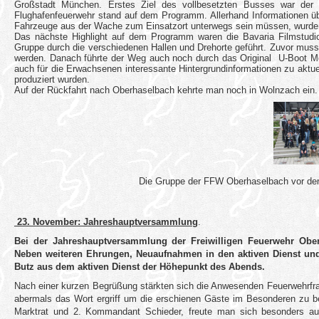
Großstadt München. Erstes Ziel des vollbesetzten Busses war der 
Flughafenfeuerwehr stand auf dem Programm. Allerhand Informationen üb
Fahrzeuge aus der Wache zum Einsatzort unterwegs sein müssen, wurden d
Das nächste Highlight auf dem Programm waren die Bavaria Filmstudio
Gruppe durch die verschiedenen Hallen und Drehorte geführt. Zuvor musste
werden. Danach führte der Weg auch noch durch das Original
U-Boot Mo
auch für die Erwachsenen interessante Hintergrundinformationen zu aktuel
produziert wurden.
Auf der Rückfahrt nach Oberhaselbach kehrte man noch in Wolnzach ein
.
Die Gruppe der FFW Oberhaselbach vor d
23. November: Jahreshauptversammlung
.
Bei der Jahreshauptversammlung der Freiwilligen Feuerwehr Obe
Neben weiteren Ehrungen, Neuaufnahmen in den aktiven Dienst und
Butz aus dem aktiven Dienst der Höhepunkt des Abends.
Nach einer kurzen Begrüßung stärkten sich die Anwesenden Feuerwehrfrau
abermals das Wort ergriff um die erschienen Gäste im Besonderen zu be
Marktrat und 2. Kommandant Schieder, freute man sich besonders a